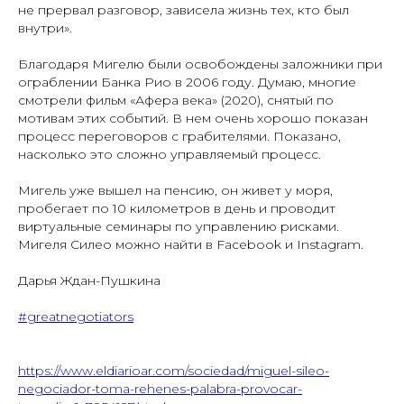
не прервал разговор, зависела жизнь тех, кто был
внутри».
Благодаря Мигелю были освобождены заложники при
ограблении Банка Рио в 2006 году. Думаю, многие
смотрели фильм «Афера века» (2020), снятый по
мотивам этих событий. В нем очень хорошо показан
процесс переговоров с грабителями. Показано,
насколько это сложно управляемый процесс.
Мигель уже вышел на пенсию, он живет у моря,
пробегает по 10 километров в день и проводит
виртуальные семинары по управлению рисками.
Мигеля Силео можно найти в Facebook и Instagram.
Дарья Ждан-Пушкина
#greatnegotiators
https://www.eldiarioar.com/sociedad/miguel-sileo-
negociador-toma-rehenes-palabra-provocar-