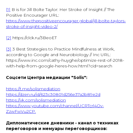
[1]
B is for Jill Bolte Taylor: Her Stroke of Insight // The
Positive Encourager URL:
https://www.thepositiveencourager.global/jill-bolte-taylors-
stroke-of-insight-video-2/
[2]
https://clck.ru/3BeoET
[3]
3 Best Strategies to Practice Mindfulness at Work,
according to Google and Neurobiology // Inc URL:
https://www.inc.com/cathy-huyghe/optimize-rest-of-2018-
with-help-from-google-heres-how.html?cid=search
Соцсети Центра медиации "Solis":
https://t.me/solismediation
https://dzen.ru/id/623c30801d256e37a2b89e2d
https://vk.com/solismediation
https://www.youtube.com/channel/UCRTcrl4Ov-
ZzwFwVu2CP.
Дипломатические дневники - канал о техниках
переговоров и мемуары переговорщиков: