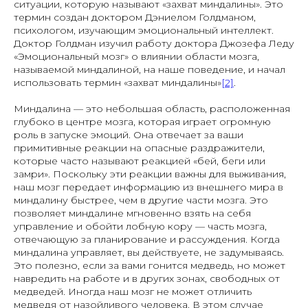
ситуации, которую называют «захват миндалины». Это
термин создан доктором Дэниелом Голдманом,
психологом, изучающим эмоциональный интеллект.
Доктор Голдман изучил работу доктора Джозефа Леду
«Эмоциональный мозг» о влиянии области мозга,
называемой миндалиной, на наше поведение, и начал
использовать термин «захват миндалины»
[2]
.
Миндалина — это небольшая область, расположенная
глубоко в центре мозга, которая играет огромную
роль в запуске эмоций. Она отвечает за ваши
примитивные реакции на опасные раздражители,
которые часто называют реакцией «бей, беги или
замри». Поскольку эти реакции важны для выживания,
наш мозг передает информацию из внешнего мира в
миндалину быстрее, чем в другие части мозга. Это
позволяет миндалине мгновенно взять на себя
управление и обойти лобную кору — часть мозга,
отвечающую за планирование и рассуждения. Когда
миндалина управляет, вы действуете, не задумываясь.
Это полезно, если за вами гонится медведь, но может
навредить на работе и в других зонах, свободных от
медведей. Иногда наш мозг не может отличить
медведя от назойливого человека. В этом случае