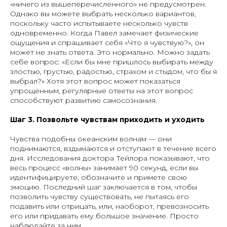
«ничего из вышеперечисленного» не предусмотрен.
Однако вы можете выбрать несколько вариантов,
поскольку часто испытываете несколько чувств
одновременно. Когда Павел замечает физические
ощущения и спрашивает себя «Что я чувствую?», он
может не знать ответа. Это нормально. Можно задать
себе вопрос: «Если бы мне пришлось выбирать между
злостью, грустью, радостью, страхом и стыдом, что бы я
выбрал?» Хотя этот вопрос может показаться
упрощенным, регулярные ответы на этот вопрос
способствуют развитию самосознания.
Шаг 3. Позвольте чувствам приходить и уходить
Чувства подобны океанским волнам — они
поднимаются, вздымаются и отступают в течение всего
дня. Исследования доктора Тейлора показывают, что
весь процесс «волны» занимает 90 секунд, если вы
идентифицируете, обозначите и примете свою
эмоцию. Последний шаг заключается в том, чтобы
позволить чувству существовать, не пытаясь его
подавить или отрицать, или, наоборот, превозносить
его или придавать ему большое значение. Просто
наблюдайте за ним.